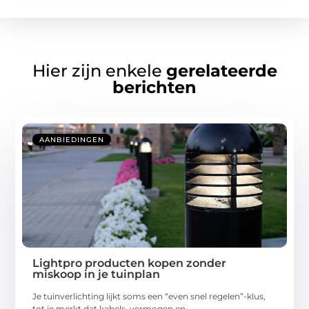
Hier zijn enkele
gerelateerde
berichten
AANBIEDINGEN
Lightpro producten kopen zonder
miskoop in je tuinplan
Je tuinverlichting lijkt soms een “even snel regelen”-klus,
tot je merkt dat kabels, vermogen en