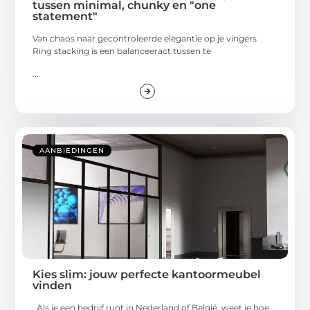
tussen minimal, chunky en "one
statement"
Van chaos naar gecontroleerde elegantie op je vingers
Ring stacking is een balanceeract tussen te
...
AANBIEDINGEN
Kies slim: jouw perfecte kantoormeubel
vinden
Als je een bedrijf runt in Nederland of België, weet je hoe