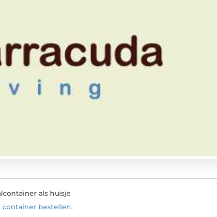
container als huisje
container bestellen.