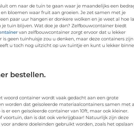
sluit om naar de tuin te gaan waar je maandelijks een bedra
n en bloemen waar fruit aan groeien. Je zet samen met je
a een paar uur hangen er donkere wolken en je weet al hoe l
n je tuin blijven. Wat doe je dan? Zelfbouwcontainer biedt
ontainer
van zelfbouwcontainer zorgt ervoor dat u lekker
 is geen tuinhuisje zou u denken, maar deze containers zijn
eft u toch nog uitzicht op uw tuintje en kunt u lekker binn
r bestellen.
het woord container wordt vaak gedacht aan een grote
ten worden dat geïsoleerde materiaalcontainers samen met a
 er een geïsoleerde container van 10ft, maar ook kleiner.
 voortuin, dan is dat ook verkrijgbaar! Natuurlijk zijn deze
k voor andere doeleinden gebruikt worden, zoals het opslaan