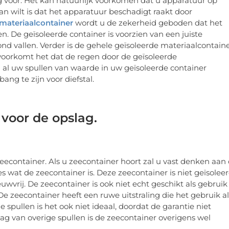
 voor. Het kan natuurlijk voorkomen dat u apparatuur op
an wilt is dat het apparatuur beschadigt raakt door
materiaalcontainer
wordt u de zekerheid geboden dat het
n. De geïsoleerde container is voorzien van een juiste
ond vallen. Verder is de gehele geïsoleerde materiaalcontain
 voorkomt het dat de regen door de geïsoleerde
g al uw spullen van waarde in uw geïsoleerde container
ang te zijn voor diefstal.
 voor de opslag.
eecontainer. Als u zeecontainer hoort zal u vast denken aan
es wat de zeecontainer is. Deze zeecontainer is niet geïsolee
wvrij. De zeecontainer is ook niet echt geschikt als gebruik
e zeecontainer heeft een ruwe uitstraling die het gebruik al
spullen is het ook niet ideaal, doordat de garantie niet
ag van overige spullen is de zeecontainer overigens wel