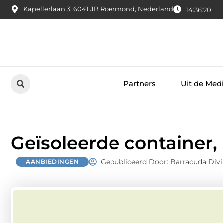
Kapellerlaan 3, 6041 JB Roermond, Nederland
14:36:21
Partners
Uit de Med
Geïsoleerde container,
Gepubliceerd Door: Barracuda Div
AANBIEDINGEN