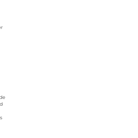
er
 de
rd
s