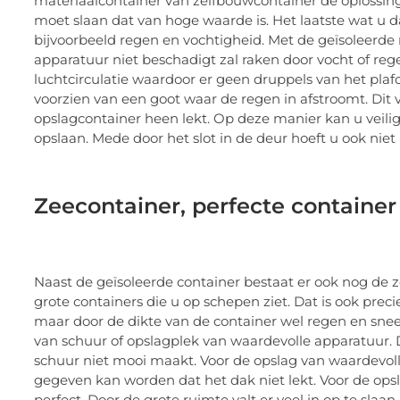
materiaalcontainer van zelfbouwcontainer de oplossing
moet slaan dat van hoge waarde is. Het laatste wat u d
bijvoorbeeld regen en vochtigheid. Met de geïsoleerde
apparatuur niet beschadigt zal raken door vocht of rege
luchtcirculatie waardoor er geen druppels van het plaf
voorzien van een goot waar de regen in afstroomt. Dit
opslagcontainer heen lekt. Op deze manier kan u veili
opslaan. Mede door het slot in de deur hoeft u ook niet b
Zeecontainer, perfecte container
Naast de geïsoleerde container bestaat er ook nog de z
grote containers die u op schepen ziet. Dat is ook preci
maar door de dikte van de container wel regen en sneeu
van schuur of opslagplek van waardevolle apparatuur. D
schuur niet mooi maakt. Voor de opslag van waardevolle 
gegeven kan worden dat het dak niet lekt. Voor de opsl
perfect. Door de grote ruimte valt er veel in op te slaan.