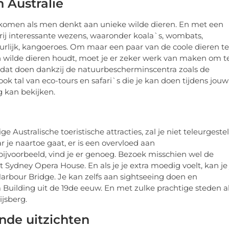
 Australië
n komen als men denkt aan unieke wilde dieren. En met een
 vrij interessante wezens, waaronder koala`s, wombats,
urlijk, kangoeroes. Om maar een paar van de coole dieren te
n wilde dieren houdt, moet je er zeker werk van maken om t
e dat doen dankzij de natuurbescherminscentra zoals de
 ook tal van eco-tours en safari`s die je kan doen tijdens jouw
 kan bekijken.
e Australische toeristische attracties, zal je niet teleurgeste
r je naartoe gaat, er is een overvloed aan
bijvoorbeeld, vind je er genoeg. Bezoek misschien wel de
Sydney Opera House. En als je je extra moedig voelt, kan je 
bour Bridge. Je kan zelfs aan sightseeing doen en
ia Building uit de 19de eeuw. En met zulke prachtige steden a
ijsberg.
nde uitzichten