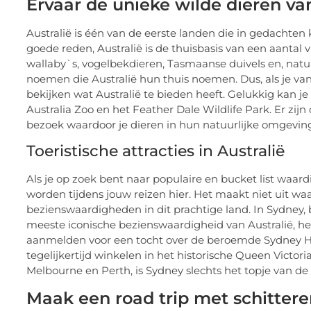
Ervaar de unieke wilde dieren van
Australië is één van de eerste landen die in gedachte
goede reden, Australië is de thuisbasis van een aantal
wallaby`s, vogelbekdieren, Tasmaanse duivels en, natu
noemen die Australië hun thuis noemen. Dus, als je va
bekijken wat Australië te bieden heeft. Gelukkig kan j
Australia Zoo en het Feather Dale Wildlife Park. Er zijn
bezoek waardoor je dieren in hun natuurlijke omgeving
Toeristische attracties in Australië
Als je op zoek bent naar populaire en bucket list waardig
worden tijdens jouw reizen hier. Het maakt niet uit waa
bezienswaardigheden in dit prachtige land. In Sydney, 
meeste iconische bezienswaardigheid van Australië, het 
aanmelden voor een tocht over de beroemde Sydney Har
tegelijkertijd winkelen in het historische Queen Victor
Melbourne en Perth, is Sydney slechts het topje van de 
Maak een road trip met schittere