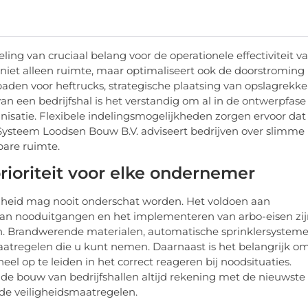
eling van cruciaal belang voor de operationele effectiviteit v
niet alleen ruimte, maar optimaliseert ook de doorstroming
en voor heftrucks, strategische plaatsing van opslagrekk
n een bedrijfshal is het verstandig om al in de ontwerpfase
nisatie. Flexibele indelingsmogelijkheden zorgen ervoor dat
Systeem Loodsen Bouw B.V. adviseert bedrijven over slimme
bare ruimte.
prioriteit voor elke ondernemer
iligheid mag nooit onderschat worden. Het voldoen aan
 van nooduitgangen en het implementeren van arbo-eisen zi
n. Brandwerende materialen, automatische sprinklersystem
maatregelen die u kunt nemen. Daarnaast is het belangrijk o
eel op te leiden in het correct reageren bij noodsituaties.
de bouw van bedrijfshallen altijd rekening met de nieuwste
de veiligheidsmaatregelen.