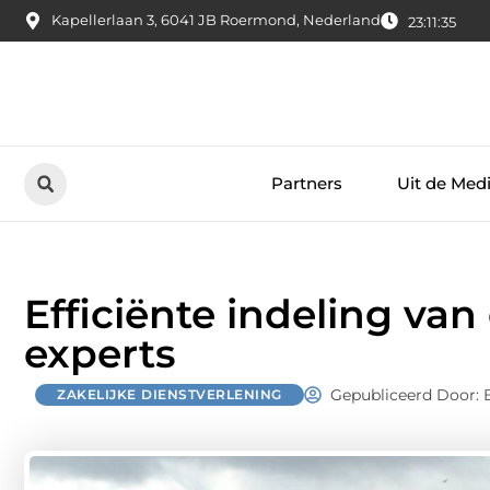
Kapellerlaan 3, 6041 JB Roermond, Nederland
23:11:37
Partners
Uit de Med
Efficiënte indeling van
experts
Gepubliceerd Door: 
ZAKELIJKE DIENSTVERLENING