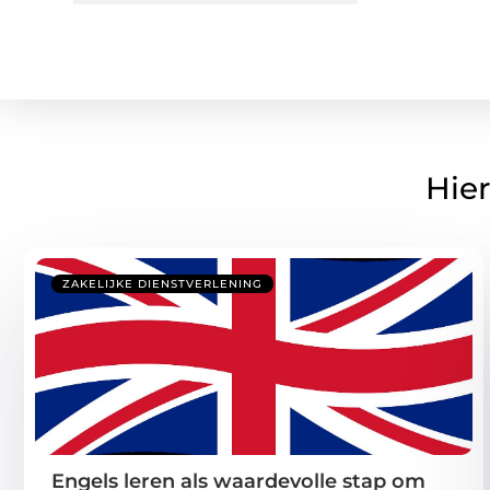
Hier
ZAKELIJKE DIENSTVERLENING
Engels leren als waardevolle stap om