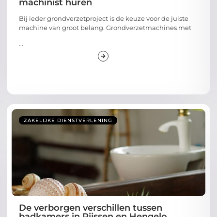
machinist huren
Bij ieder grondverzetproject is de keuze voor de juiste
machine van groot belang. Grondverzetmachines met
...
ZAKELIJKE DIENSTVERLENING
De verborgen verschillen tussen
badkamers in Rijssen en Hengelo