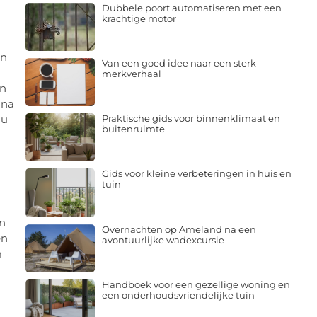
Dubbele poort automatiseren met een
krachtige motor
an
Van een goed idee naar een sterk
merkverhaal
en
 na
 u
Praktische gids voor binnenklimaat en
buitenruimte
Gids voor kleine verbeteringen in huis en
tuin
jn
Overnachten op Ameland na een
en
avontuurlijke wadexcursie
m
Handboek voor een gezellige woning en
een onderhoudsvriendelijke tuin