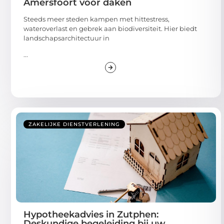
Amersfoort voor daken
Steeds meer steden kampen met hittestress,
wateroverlast en gebrek aan biodiversiteit. Hier biedt
landschapsarchitectuur in
...
ZAKELIJKE DIENSTVERLENING
Hypotheekadvies in Zutphen:
Deskundige begeleiding bij uw