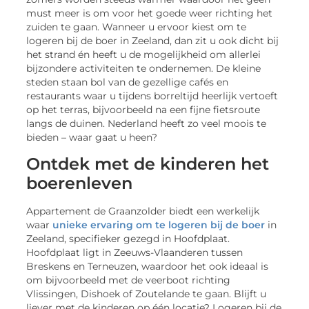
must meer is om voor het goede weer richting het
zuiden te gaan. Wanneer u ervoor kiest om te
logeren bij de boer in Zeeland, dan zit u ook dicht bij
het strand én heeft u de mogelijkheid om allerlei
bijzondere activiteiten te ondernemen. De kleine
steden staan bol van de gezellige cafés en
restaurants waar u tijdens borreltijd heerlijk vertoeft
op het terras, bijvoorbeeld na een fijne fietsroute
langs de duinen. Nederland heeft zo veel moois te
bieden – waar gaat u heen?
Ontdek met de kinderen het
boerenleven
Appartement de Graanzolder biedt een werkelijk
waar
unieke ervaring om te logeren bij de boer
in
Zeeland, specifieker gezegd in Hoofdplaat.
Hoofdplaat ligt in Zeeuws-Vlaanderen tussen
Breskens en Terneuzen, waardoor het ook ideaal is
om bijvoorbeeld met de veerboot richting
Vlissingen, Dishoek of Zoutelande te gaan. Blijft u
liever met de kinderen op één locatie? Logeren bij de