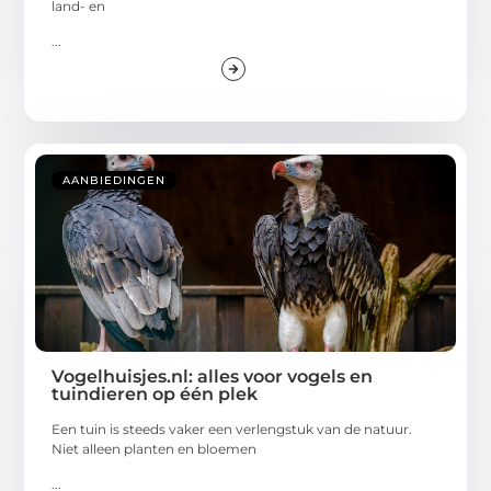
land- en
...
AANBIEDINGEN
Vogelhuisjes.nl: alles voor vogels en
tuindieren op één plek
Een tuin is steeds vaker een verlengstuk van de natuur.
Niet alleen planten en bloemen
...