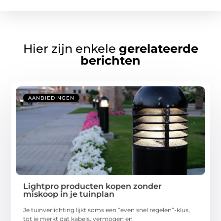
Hier zijn enkele
gerelateerde
berichten
AANBIEDINGEN
Lightpro producten kopen zonder
miskoop in je tuinplan
Je tuinverlichting lijkt soms een “even snel regelen”-klus,
tot je merkt dat kabels, vermogen en