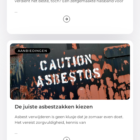
verdient het beste, toch? Een zelfgemaakte halsband voor
...
AANBIEDINGEN
De juiste asbestzakken kiezen
Asbest verwijderen is geen klusje dat je zomaar even doet.
Het vereist zorgvuldigheid, kennis van
...