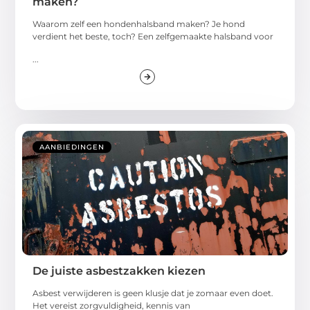
maken?
Waarom zelf een hondenhalsband maken? Je hond
verdient het beste, toch? Een zelfgemaakte halsband voor
...
AANBIEDINGEN
De juiste asbestzakken kiezen
Asbest verwijderen is geen klusje dat je zomaar even doet.
Het vereist zorgvuldigheid, kennis van