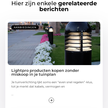
Hier zijn enkele
gerelateerde
berichten
AANBIEDINGEN
Lightpro producten kopen zonder
miskoop in je tuinplan
Je tuinverlichting lijkt soms een “even snel regelen”-klus,
tot je merkt dat kabels, vermogen en
...