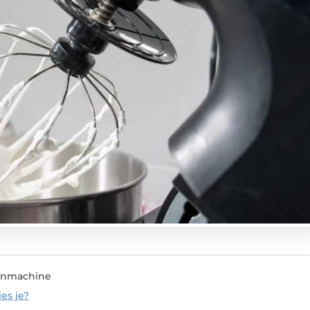
enmachine
es je?