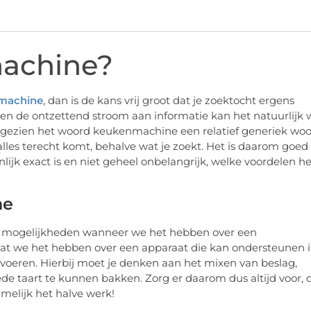
machine?
machine
, dan is de kans vrij groot dat je zoektocht ergens
ien de ontzettend stroom aan informatie kan het natuurlijk 
 Aangezien het woord keukenmachine een relatief generiek wo
p alles terecht komt, behalve wat je zoekt. Het is daarom goed
k exact is en niet geheel onbelangrijk, welke voordelen he
ne
ende mogelijkheden wanneer we het hebben over een
dat we het hebben over een apparaat die kan ondersteunen 
uitvoeren. Hierbij moet je denken aan het mixen van beslag,
de taart te kunnen bakken. Zorg er daarom dus altijd voor, 
melijk het halve werk!