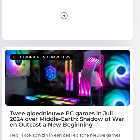
...
ELECTRONICA EN COMPUTERS
Twee gloednieuwe PC games in Juli
2024 over Middle-Earth: Shadow of War
en Outcast a New Beginning
Heb jij ook zo’n zin in een paar epische nieuwe games