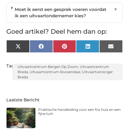
Moet ik eerst een gesprek voeren voordat
▼
ik een uitvaartondernemer kies?
Goed artikel? Deel hem dan op:
X
Facebook
Pinterest
LinkedIn
Email
(Twitter)
Tags:
Uitvaartcentrum Bergen Op Zoom
,
Uitvaartcentrum
Breda
,
Uitvaartcentrum Roosendaal
,
Uitvaartverzorger
Breda
Laatste Bericht
Praktische handleiding voor een fris huis en een
fijne tuin