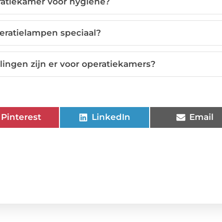
ratiekamer voor hygiëne?
eratielampen speciaal?
ingen zijn er voor operatiekamers?
Pinterest
LinkedIn
Email