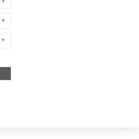
▼
▼
▼