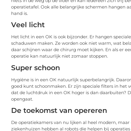
niets in de weg op de vloer en kan iedereen zich vrij
operatietafel. Ook alle belangrijke schermen hangen aa
hand is.
Veel licht
Het licht in een OK is ook bijzonder. Er hangen special
schaduwen maken. Ze worden ook niet warm, wat belang
daar schijnen waar de chirurg moet kijken. En als er e
operatie kan natuurlijk niet zomaar stoppen.
Super schoon
Hygiëne is in een OK natuurlijk superbelangrijk. Daar
goed kunt schoonmaken. Er zijn speciale filters in het ve
dat de luchtdruk in een OK hoger is dan daarbuiten? D
opengaat.
De toekomst van opereren
De operatiekamers van nu lijken al heel modern, maa
ziekenhuizen hebben al robots die helpen bij operatie