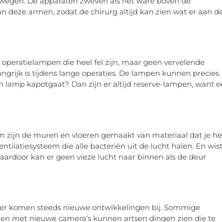
 bewegen. De apparaten zweven als het ware boven de
n deze armen, zodat de chirurg altijd kan zien wat er aan d
e operatielampen die heel fel zijn, maar geen vervelende
rijk is tijdens lange operaties. De lampen kunnen precies
en lamp kapotgaat? Dan zijn er altijd reserve-lampen, want 
om zijn de muren en vloeren gemaakt van materiaal dat je he
ntilatiesysteem die alle bacteriën uit de lucht halen. En wist
aardoor kan er geen vieze lucht naar binnen als de deur
r er komen steeds nieuwe ontwikkelingen bij. Sommige
s en met nieuwe camera’s kunnen artsen dingen zien die te