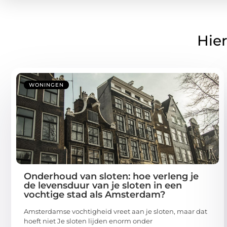
Hier
WONINGEN
Onderhoud van sloten: hoe verleng je
de levensduur van je sloten in een
vochtige stad als Amsterdam?
Amsterdamse vochtigheid vreet aan je sloten, maar dat
hoeft niet Je sloten lijden enorm onder