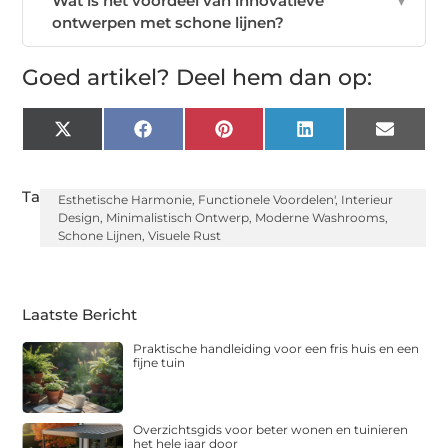
Wat is het voordeel van innovatieve
▼
ontwerpen met schone lijnen?
Goed artikel? Deel hem dan op:
X
Facebook
Pinterest
LinkedIn
Email
(Twitter)
Tags:
Esthetische Harmonie
,
Functionele Voordelen'
,
Interieur
Design
,
Minimalistisch Ontwerp
,
Moderne Washrooms
,
Schone Lijnen
,
Visuele Rust
Laatste Bericht
Praktische handleiding voor een fris huis en een
fijne tuin
Overzichtsgids voor beter wonen en tuinieren
het hele jaar door