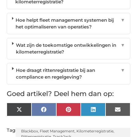
kilometerregistratie?
Hoe helpt fleet management systemen bij
▼
het optimaliseren van operaties?
Wat zijn de toekomstige ontwikkelingen in
▼
kilometerregistratie?
Hoe draagt rittenregistratie bij aan
▼
compliance en regelgeving?
Goed artikel? Deel hem dan op:
X
Facebook
Pinterest
LinkedIn
Email
(Twitter)
Tags:
Blackbox
,
Fleet Management
,
Kilometerregistratie
,
Rittenregistratie
,
TrackJack