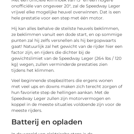
Met een officiële klimhoek van 15° en een hogere
onofficiële van ongeveer 20°, zal de Speedway Leger
vrijwel elke mogelijke heuvel overwinnen. Dat is een
hele prestatie voor een step met één motor.
Hij kan alles behalve de steilste heuvels beklimmen,
ze beklimmen vanuit een dode start, en op sommige
punten zal hij zelfs versnellen als hij bergopwaarts
gaat! Natuurlijk zal het gewicht van de rijder hier een
factor zijn, en rijders die dichter bij de
gewichtslimiet van de Speedway Leger (264 lbs / 120
kg) wegen, zullen verminderde prestaties zien
tijdens het klimmen.
Veel beginnende stepbezitters die ergens wonen
met veel ups en downs maken zich terecht zorgen of
hun favoriete step de hellingen aankan. Met de
Speedway Leger zullen zijn motorvermogen en
koppel in de meeste situaties voldoende zijn voor de
meeste rijders.
Batterij en opladen
In de wereld van elektrische steps is de