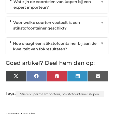
Wat zijn de voordelen van kopen bij een
▼
expert importeur?
Voor welke soorten veeteelt is een
▼
stikstofcontainer geschikt?
Hoe draagt een stikstofcontainer bij aan de
▼
kwaliteit van fokresultaten?
Goed artikel? Deel hem dan op:
X
Facebook
Pinterest
LinkedIn
Email
(Twitter)
Tags:
Stieren Sperma Importeur
,
Stikstofcontainer Kopen