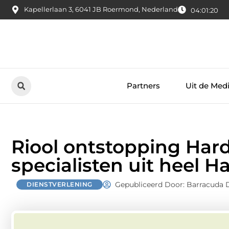
Kapellerlaan 3, 6041 JB Roermond, Nederland
04:01:21
Partners
Uit de Med
Riool ontstopping Hard
specialisten uit heel H
Gepubliceerd Door: Barracuda 
DIENSTVERLENING