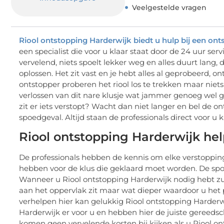
Veelgestelde vragen
Riool ontstopping Harderwijk biedt u hulp bij een ont
een specialist die voor u klaar staat door de 24 uur serv
vervelend, niets spoelt lekker weg en alles duurt lang,
oplossen. Het zit vast en je hebt alles al geprobeerd, 
ontstopper proberen het riool los te trekken maar niets 
verlossen van dit nare klusje wat jammer genoeg wel
zit er iets verstopt? Wacht dan niet langer en bel de 
spoedgeval. Altijd staan de professionals direct voor u k
Riool ontstopping Harderwijk he
De professionals hebben de kennis om elke verstopping
hebben voor de klus die geklaard moet worden. De spoed
Wanneer u Riool ontstopping Harderwijk nodig hebt zul
aan het oppervlak zit maar wat dieper waardoor u het
verhelpen hier kan gelukkig Riool ontstopping Harderw
Harderwijk er voor u en hebben hier de juiste gereed
komen geen vervelende kosten bij kijken als u Riool on