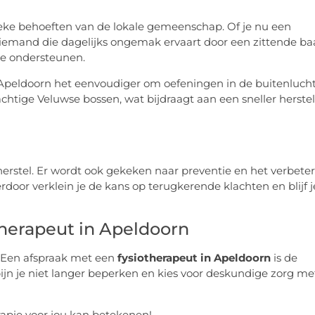
ieke behoeften van de lokale gemeenschap. Of je nu een
of iemand die dagelijks ongemak ervaart door een zittende ba
te ondersteunen.
peldoorn het eenvoudiger om oefeningen in de buitenluch
achtige Veluwse bossen, wat bijdraagt aan een sneller herstel
 herstel. Er wordt ook gekeken naar preventie en het verbete
oor verklein je de kans op terugkerende klachten en blijf j
herapeut in Apeldoorn
. Een afspraak met een
fysiotherapeut in Apeldoorn
is de
pijn je niet langer beperken en kies voor deskundige zorg me
apie voor jou kan betekenen!