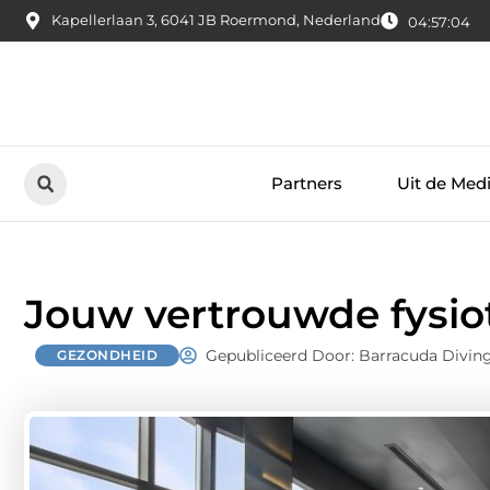
Kapellerlaan 3, 6041 JB Roermond, Nederland
04:57:05
Partners
Uit de Med
Jouw vertrouwde fysio
Gepubliceerd Door: Barracuda Divin
GEZONDHEID