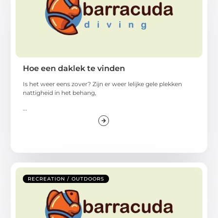
Hoe een daklek te vinden
Is het weer eens zover? Zijn er weer lelijke gele plekken
nattigheid in het behang,
...
RECREATION / OUTDOORS