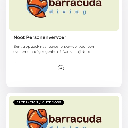
Noot Personenvervoer
Bent u op zoek naar personenvervoer voor een
evenement of gelegenheid? Dat kan bij Noot!
...
RECREATION / OUTDOORS